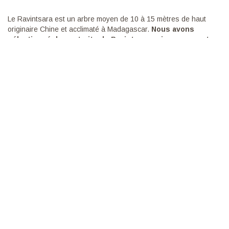
Le
Ravintsara
est un arbre moyen de 10 à 15 mètres de haut
originaire Chine et acclimaté à Madagascar.
Nous avons
sélectionné des extraits de Ravintsara soigneusement
récoltés dans ses forêts d’origine afin de proposer une
huile de qualité supérieure. Cette
Huile Essentielle de
Ravintsara
dégage une odeur fraîche et douce
d’eucalyptus.
Propriétés :
Renforce l’organisme
Assainissant de l’air
Vivifiant pour les muscles fatigués
———————————————————————————————